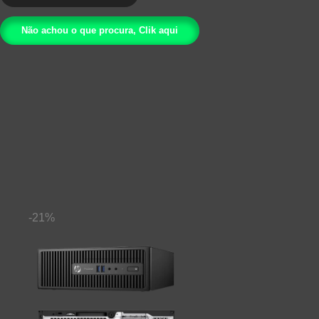
R$ 1.999,00.
R$ 1.299,00.
Não achou o que procura, Clik aqui
-21%