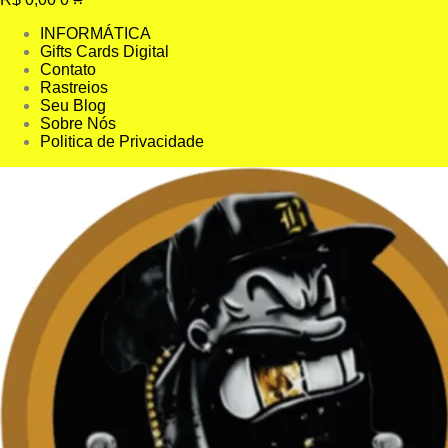
INFORMÁTICA
Gifts Cards Digital
Contato
Rastreios
Seu Blog
Sobre Nós
Politica de Privacidade