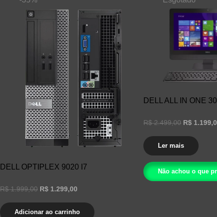
DELL ALL IN ONE 3
O
R$
2.499,00
R$
1.199,
preço
original
era:
Ler mais
R$ 2.499,0
DELL OPTIPLEX 9020 I7
Não achou o que pr
O
O
R$
1.999,00
R$
1.299,00
preço
preço
original
atual
era:
é:
Adicionar ao carrinho