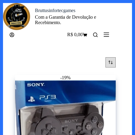
Pular
Bruttusinfortecgames
para
o
Com a Garantia de Devolução e
conteúdo
Recebimento.
R$
0,00
Carrinho
-19%