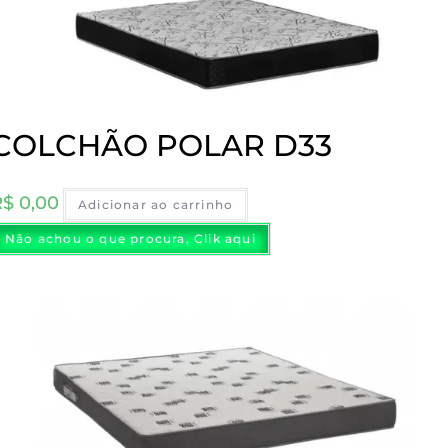
COLCHÃO POLAR D33
R$
0,00
Adicionar ao carrinho
Não achou o que procura, Clik aqui