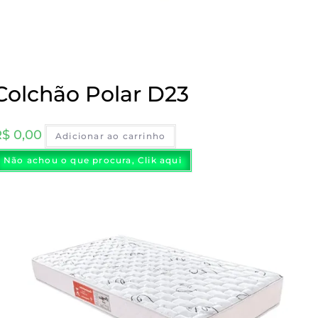
Colchão Polar D23
R$
0,00
Adicionar ao carrinho
Não achou o que procura, Clik aqui