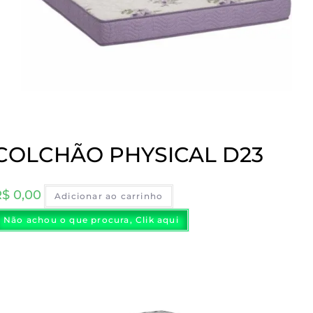
COLCHÃO PHYSICAL D23
R$
0,00
Adicionar ao carrinho
Não achou o que procura, Clik aqui