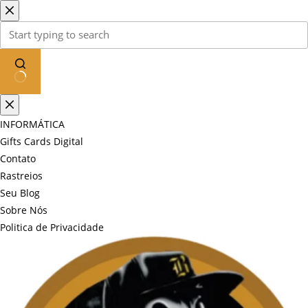
Pular
para
o
conteúdo
Sem
resultados
INFORMÁTICA
Gifts Cards Digital
Contato
Rastreios
Seu Blog
Sobre Nós
Politica de Privacidade