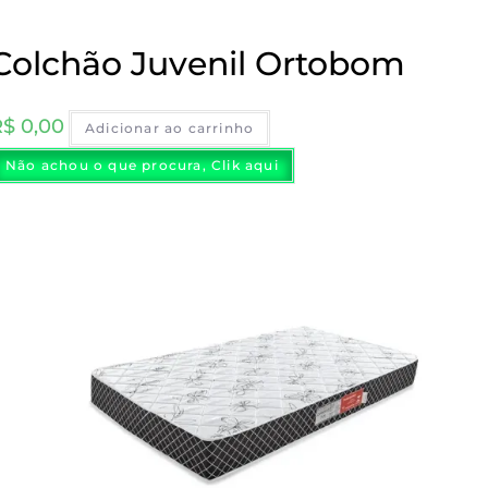
Colchão Juvenil Ortobom
R$
0,00
Adicionar ao carrinho
Não achou o que procura, Clik aqui