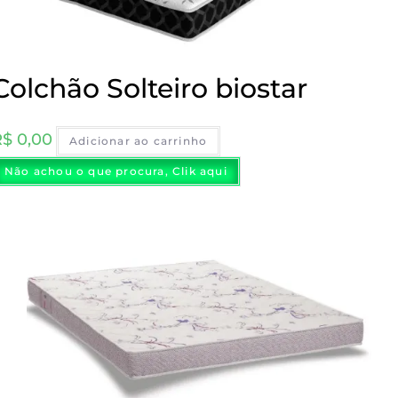
Colchão Solteiro biostar
R$
0,00
Adicionar ao carrinho
Não achou o que procura, Clik aqui