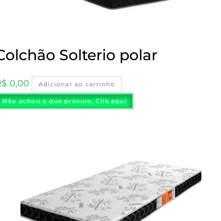
Colchão Solterio polar
R$
0,00
Adicionar ao carrinho
Não achou o que procura, Clik aqui