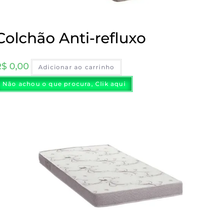
Colchão Anti-refluxo
R$
0,00
Adicionar ao carrinho
Não achou o que procura, Clik aqui