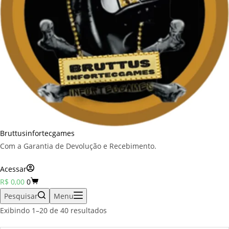
Bruttusinfortecgames
Com a Garantia de Devolução e Recebimento.
Acessar
Carrinho
R$
0,00
0
Pesquisar
Menu
Classificado
Exibindo 1–20 de 40 resultados
por