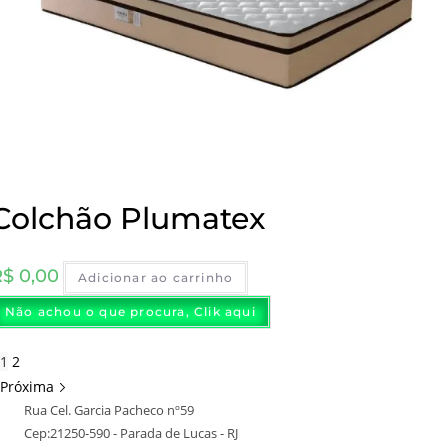
Colchão Plumatex
R$
0,00
Adicionar ao carrinho
Não achou o que procura, Clik aqui
1
2
Próxima
Rua Cel. Garcia Pacheco nº59
Cep:21250-590 - Parada de Lucas - RJ