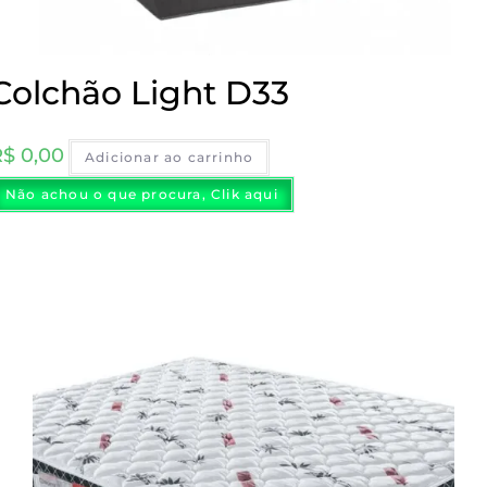
Colchão Light D33
R$
0,00
Adicionar ao carrinho
Não achou o que procura, Clik aqui