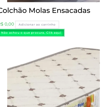
Colchão Molas Ensacadas
R$
0,00
Adicionar ao carrinho
Não achou o que procura, Clik aqui