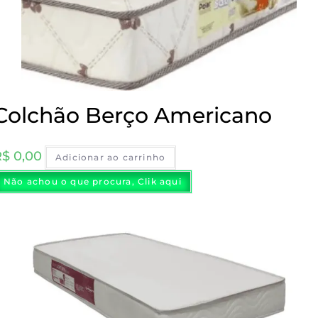
Colchão Berço Americano
R$
0,00
Adicionar ao carrinho
Não achou o que procura, Clik aqui