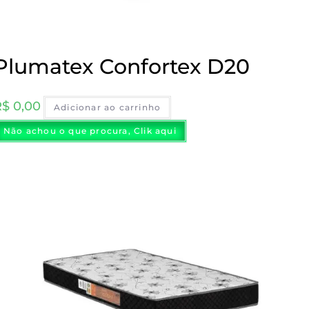
Plumatex Confortex D20
R$
0,00
Adicionar ao carrinho
Não achou o que procura, Clik aqui