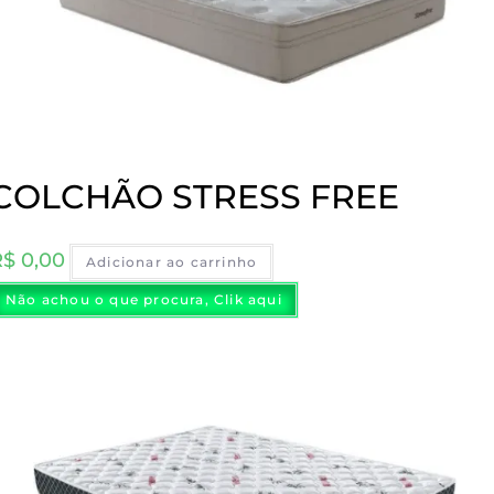
COLCHÃO STRESS FREE
R$
0,00
Adicionar ao carrinho
Não achou o que procura, Clik aqui