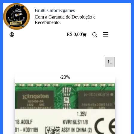
Pular
Bruttusinfortecgames
para
o
Com a Garantia de Devolução e
conteúdo
Recebimento.
R$
0,00
Carrinho
-23%