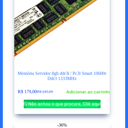
Memória Servidor 8gb ddr3l / Pc3l Smart 10600r
Ddr3 1333MHz
Adicionar ao carrinho
R$
179,00
R$
245,00
O
O
preço
preço
Não achou o que procura, Clik aqui
original
atual
era:
é:
R$ 245,00.
R$ 179,00.
-36%