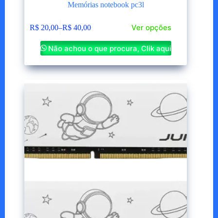
Memórias notebook pc3l
Este
Ver opções
R$
20,00
–
R$
40,00
produto
Faixa
tem
de
várias
Não achou o que procura, Clik aqui
preço:
variantes.
R$ 20,00
As
através
opções
R$ 40,00
podem
ser
escolhidas
na
página
do
produto