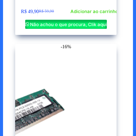
Adicionar ao carrinho
R$
49,90
R$
59,90
O
O
preço
preço
Não achou o que procura, Clik aqui
original
atual
era:
é:
R$ 59,90.
R$ 49,90.
-16%