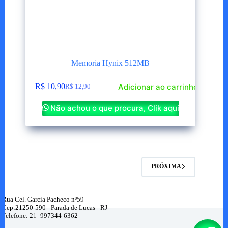
Memoria Hynix 512MB
Adicionar ao carrinho
R$
10,90
R$
12,90
O
O
preço
preço
Não achou o que procura, Clik aqui
original
atual
era:
é:
R$ 12,90.
R$ 10,90.
PRÓXIMA
Rua Cel. Garcia Pacheco nº59
Cep:21250-590 - Parada de Lucas - RJ
Telefone: 21- 997344-6362