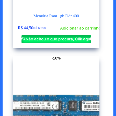
Memória Ram 1gb Ddr 400
Adicionar ao carrinho
R$
44,50
R$
69,90
O
O
preço
preço
Não achou o que procura, Clik aqui
original
atual
era:
é:
R$ 69,90.
R$ 44,50.
-50%