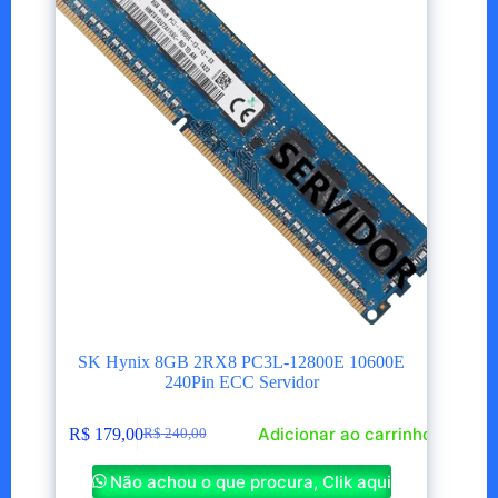
SK Hynix 8GB 2RX8 PC3L-12800E 10600E
240Pin ECC Servidor
Adicionar ao carrinho
R$
179,00
R$
240,00
O
O
preço
preço
Não achou o que procura, Clik aqui
original
atual