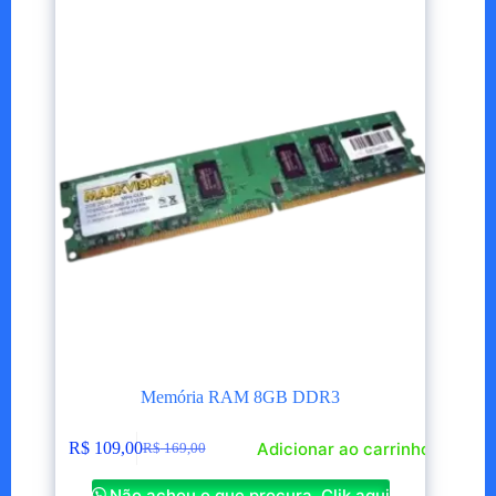
Memória RAM 8GB DDR3
Adicionar ao carrinho
R$
109,00
R$
169,00
O
O
preço
preço
Não achou o que procura, Clik aqui