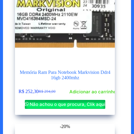
Memória Ram Para Notebook Markvision Ddr4
16gb 2400mhz
Adicionar ao carrinho
R$
252,30
R$
294,00
O
O
preço
preço
Não achou o que procura, Clik aqui
original
atual
era:
é:
R$ 294,00.
R$ 252,30.
-20%