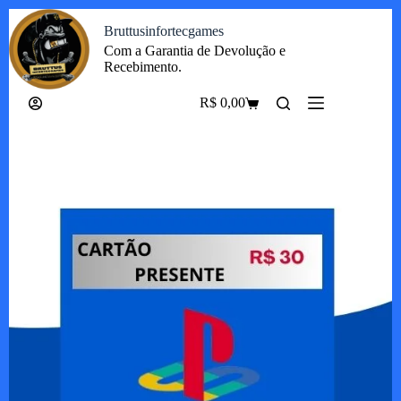
Pular
Bruttusinfortecgames
para
o
Com a Garantia de Devolução e
conteúdo
Recebimento.
R$
0,00
Carrinho