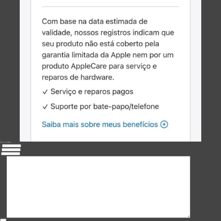
DEIXE UM COMENTÁRIO
O seu endereço de e-mail não será publicado.
Campos obrigatórios são marcados com
Nome
E-mail
Site
Adicionar comentário