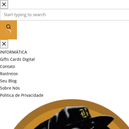
Pular
para
o
conteúdo
Sem
resultados
INFORMÁTICA
Gifts Cards Digital
Contato
Rastreios
Seu Blog
Sobre Nós
Politica de Privacidade