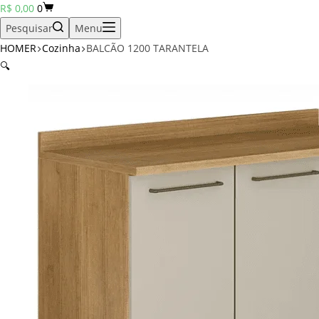
Carrinho
R$
0,00
0
Pesquisar
Menu
HOMER
Cozinha
BALCÃO 1200 TARANTELA
🔍