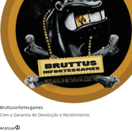
Bruttusinfortecgames
Com a Garantia de Devolução e Recebimento.
Acessar