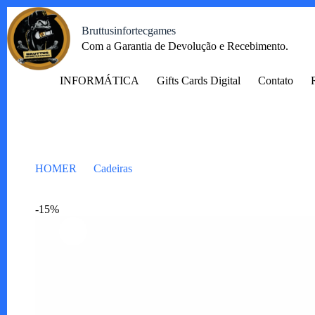
Pular
para
Bruttusinfortecgames
o
Com a Garantia de Devolução e Recebimento.
conteúdo
INFORMÁTICA
Gifts Cards Digital
Contato
HOMER
Cadeiras
Cadeiras Jade
-15%