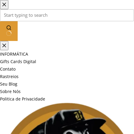
Pular
para
o
conteúdo
Sem
resultados
INFORMÁTICA
Gifts Cards Digital
Contato
Rastreios
Seu Blog
Sobre Nós
Politica de Privacidade