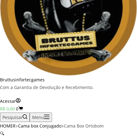
Bruttusinfortecgames
Com a Garantia de Devolução e Recebimento.
Acessar
Carrinho
R$
0,00
0
Pesquisar
Menu
HOMER
Cama box Conjugado
Cama Box Ortobom
🔍