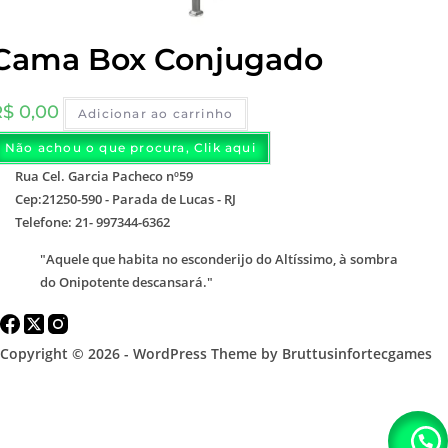
Cama Box Conjugado
R$
0,00
Adicionar ao carrinho
Não achou o que procura, Clik aqui
Rua Cel. Garcia Pacheco nº59
Cep:21250-590 - Parada de Lucas - RJ
Telefone: 21- 997344-6362
"Aquele que habita no esconderijo do Altíssimo, à sombra
do Onipotente descansará."
Copyright © 2026 - WordPress Theme by Bruttusinfortecgames