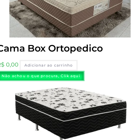
Cama Box Ortopedico
R$
0,00
Adicionar ao carrinho
Não achou o que procura, Clik aqui