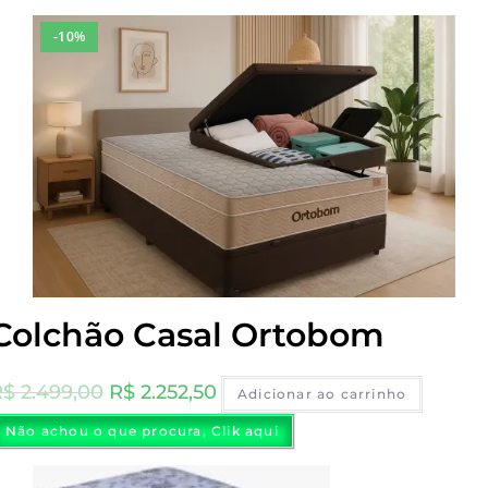
-10%
Colchão Casal Ortobom
O
O
R$
2.499,00
R$
2.252,50
Adicionar ao carrinho
preço
preço
Não achou o que procura, Clik aqui
original
atual
era:
é: