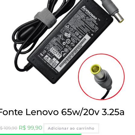
Fonte Lenovo 65w/20v 3.25a
O
O
R$
99,90
$
109,90
Adicionar ao carrinho
preço
preço