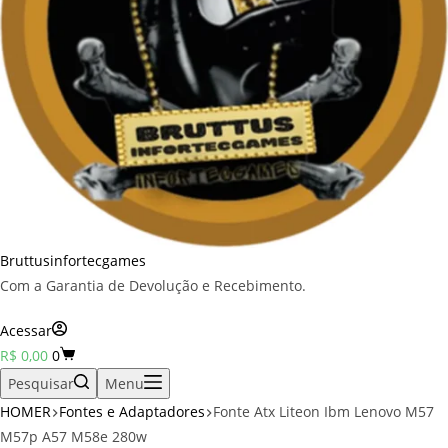
Bruttusinfortecgames
Com a Garantia de Devolução e Recebimento.
Acessar
Carrinho
R$
0,00
0
Pesquisar
Menu
HOMER
Fontes e Adaptadores
Fonte Atx Liteon Ibm Lenovo M57
M57p A57 M58e 280w