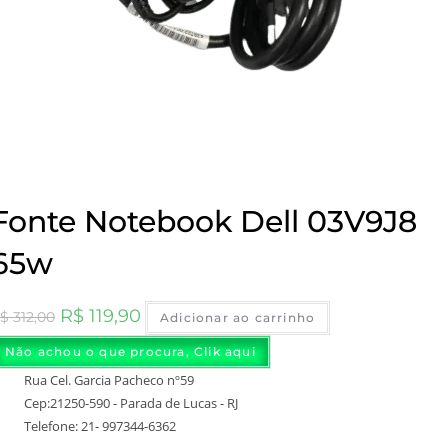
Fonte Notebook Dell 03V9J8
65w
O
O
R$
119,90
$
312,00
Adicionar ao carrinho
preço
preço
Não achou o que procura, Clik aqui
original
atual
Rua Cel. Garcia Pacheco nº59
era:
é:
Cep:21250-590 - Parada de Lucas - RJ
R$ 312,00.
R$ 119,90.
Telefone: 21- 997344-6362