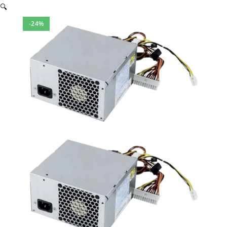
🔍
-24%