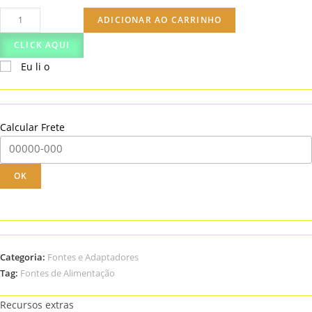
Fonte
ADICIONAR AO CARRINHO
Atx
CLICK AQUI
Liteon
Eu li o
Ibm
Lenovo
M57
M57p
Calcular Frete
A57
M58e
280w
OK
quantidade
Categoria:
Fontes e Adaptadores
Tag:
Fontes de Alimentação
Recursos extras