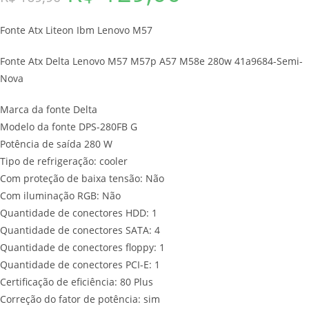
preço
preço
Fonte Atx Liteon Ibm Lenovo M57
original
atual
era:
é:
Fonte Atx Delta Lenovo M57 M57p A57 M58e 280w 41a9684-Semi-
R$ 169,90.
R$ 129,00.
Nova
Marca da fonte Delta
Modelo da fonte DPS-280FB G
Potência de saída 280 W
Tipo de refrigeração: cooler
Com proteção de baixa tensão: Não
Com iluminação RGB: Não
Quantidade de conectores HDD: 1
Quantidade de conectores SATA: 4
Quantidade de conectores floppy: 1
Quantidade de conectores PCI-E: 1
Certificação de eficiência: 80 Plus
Correção do fator de potência: sim