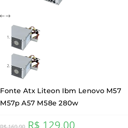
Fonte Atx Liteon Ibm Lenovo M57
M57p A57 M58e 280w
R$
129,00
O
O
R$
169,90