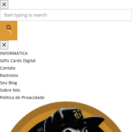
Pular
para
o
conteúdo
Sem
resultados
INFORMÁTICA
Gifts Cards Digital
Contato
Rastreios
Seu Blog
Sobre Nós
Politica de Privacidade