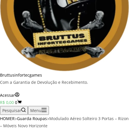
Bruttusinfortecgames
Com a Garantia de Devolução e Recebimento.
Acessar
Carrinho
R$
0,00
0
Pesquisar
Menu
HOMER
Guarda Roupas
Modulado Aéreo Solteiro 3 Portas – Rizon
– Móveis Novo Horizonte