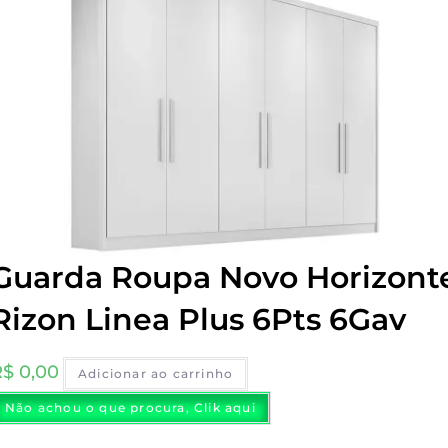
Guarda Roupa Novo Horizont
Rizon Linea Plus 6Pts 6Gav
R$
0,00
Adicionar ao carrinho
Não achou o que procura, Clik aqui