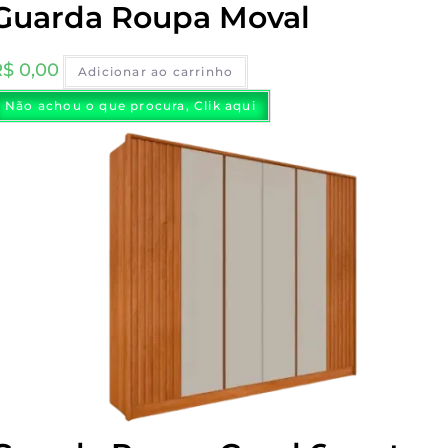
Guarda Roupa Moval
R$
0,00
Adicionar ao carrinho
Não achou o que procura, Clik aqui