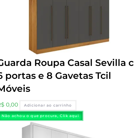
Guarda Roupa Casal Sevilla c
6 portas e 8 Gavetas Tcil
Móveis
R$
0,00
Adicionar ao carrinho
Não achou o que procura, Clik aqui