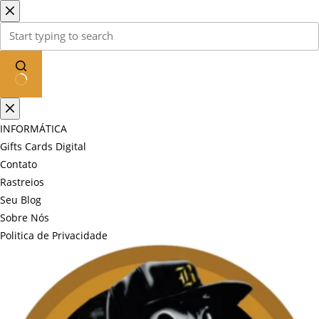
Pular
para
o
conteúdo
Sem
resultados
INFORMÁTICA
Gifts Cards Digital
Contato
Rastreios
Seu Blog
Sobre Nós
Politica de Privacidade