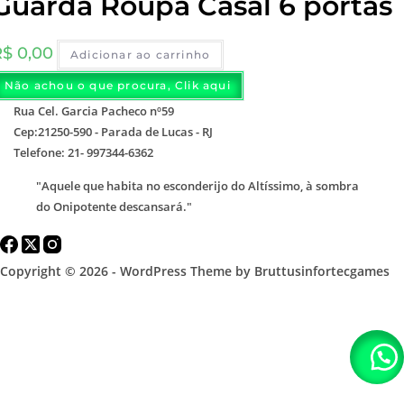
Guarda Roupa Casal 6 portas
R$
0,00
Adicionar ao carrinho
Não achou o que procura, Clik aqui
Rua Cel. Garcia Pacheco nº59
Cep:21250-590 - Parada de Lucas - RJ
Telefone: 21- 997344-6362
"Aquele que habita no esconderijo do Altíssimo, à sombra
do Onipotente descansará."
Copyright © 2026 - WordPress Theme by Bruttusinfortecgames