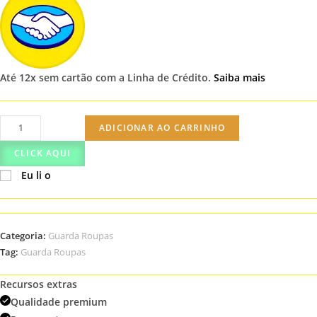
Até 12x sem cartão
com a Linha de Crédito.
Saiba mais
Modulado
ADICIONAR AO CARRINHO
Aéreo
CLICK AQUI
Solteiro
Eu li o
3
Portas
-
Rizon
Categoria:
Guarda Roupas
-
Tag:
Guarda Roupas
Móveis
Novo
Recursos extras
Horizonte
Qualidade premium