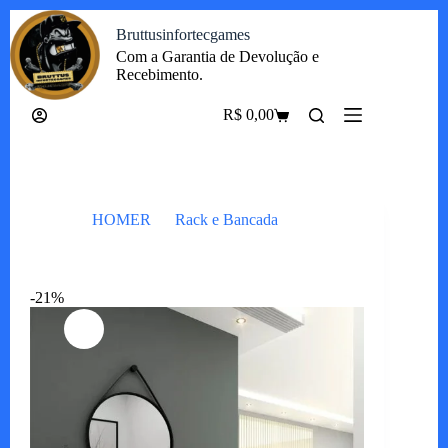
Pular
Bruttusinfortecgames
para
o
Com a Garantia de Devolução e
conteúdo
Recebimento.
R$
0,00
Carrinho
HOMER
Rack e Bancada
Nicho Nobre/Royal
-21%