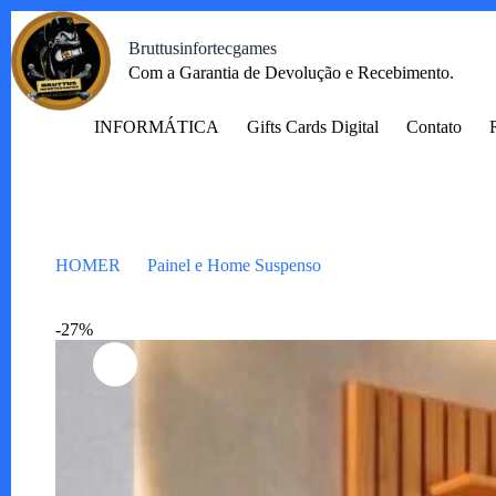
Pular
para
Bruttusinfortecgames
o
Com a Garantia de Devolução e Recebimento.
conteúdo
INFORMÁTICA
Gifts Cards Digital
Contato
HOMER
Painel e Home Suspenso
Painel Arbo 1.9 Ced
-27%