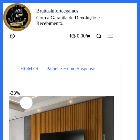
Pular
Bruttusinfortecgames
para
o
Com a Garantia de Devolução e
conteúdo
Recebimento.
R$
0,00
Carrinho
HOMER
Painel e Home Suspenso
Painel Nobre Ripado 185
-33%