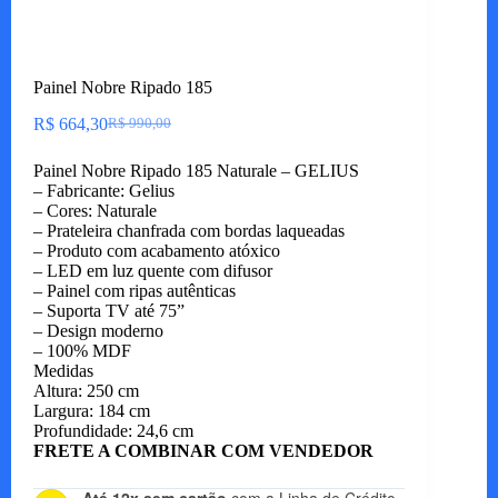
Painel Nobre Ripado 185
R$
664,30
R$
990,00
O
O
preço
preço
Painel Nobre Ripado 185 Naturale – GELIUS
original
atual
– Fabricante: Gelius
era:
é:
– Cores: Naturale
R$ 990,00.
R$ 664,30.
– Prateleira chanfrada com bordas laqueadas
– Produto com acabamento atóxico
– LED em luz quente com difusor
– Painel com ripas autênticas
– Suporta TV até 75”
– Design moderno
– 100% MDF
Medidas
Altura: 250 cm
Largura: 184 cm
Profundidade: 24,6 cm
FRETE A COMBINAR COM VENDEDOR
Até 12x sem cartão
com a Linha de Crédito.