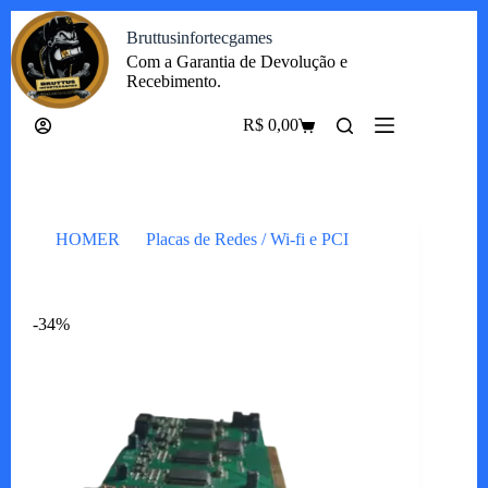
Pular
Bruttusinfortecgames
para
o
Com a Garantia de Devolução e
conteúdo
Recebimento.
R$
0,00
Carrinho
HOMER
Placas de Redes / Wi-fi e PCI
Placa de Captura C16
-34%