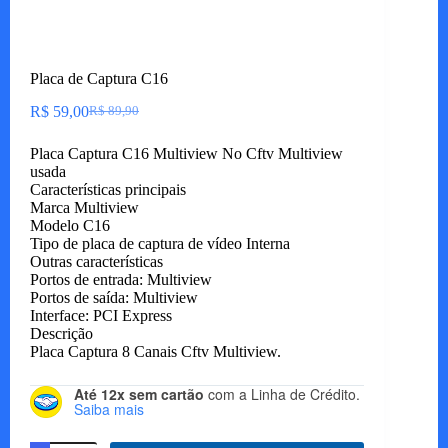
Placa de Captura C16
R$
59,00
R$
89,90
O
O
preço
preço
Placa Captura C16 Multiview No Cftv Multiview
original
atual
usada
era:
é:
Características principais
R$ 89,90.
R$ 59,00.
Marca Multiview
Modelo C16
Tipo de placa de captura de vídeo Interna
Outras características
Portos de entrada: Multiview
Portos de saída: Multiview
Interface: PCI Express
Descrição
Placa Captura 8 Canais Cftv Multiview.
Até 12x sem cartão
com a Linha de Crédito.
Saiba mais