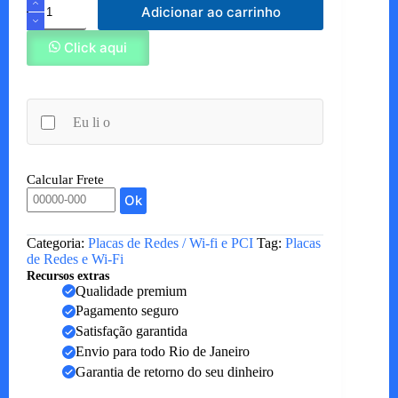
Placa
Adicionar ao carrinho
de
Captura
C16
Click aqui
quantidade
Eu li o
Calcular Frete
Ok
Categoria:
Placas de Redes / Wi-fi e PCI
Tag:
Placas
de Redes e Wi-Fi
Recursos extras
Qualidade premium
Pagamento seguro
Satisfação garantida
Envio para todo Rio de Janeiro
Garantia de retorno do seu dinheiro