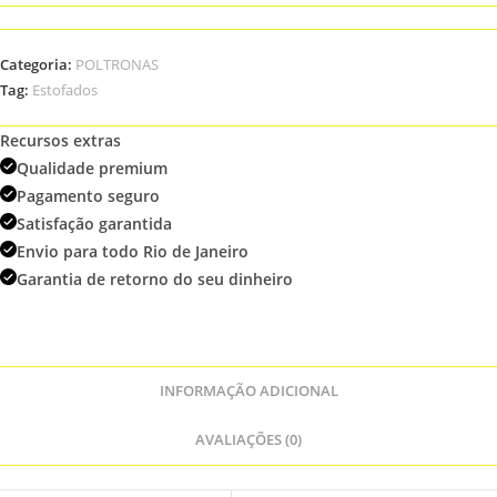
quantidade
Categoria:
POLTRONAS
Tag:
Estofados
Recursos extras
Qualidade premium
Pagamento seguro
Satisfação garantida
Envio para todo Rio de Janeiro
Garantia de retorno do seu dinheiro
INFORMAÇÃO ADICIONAL
AVALIAÇÕES (0)