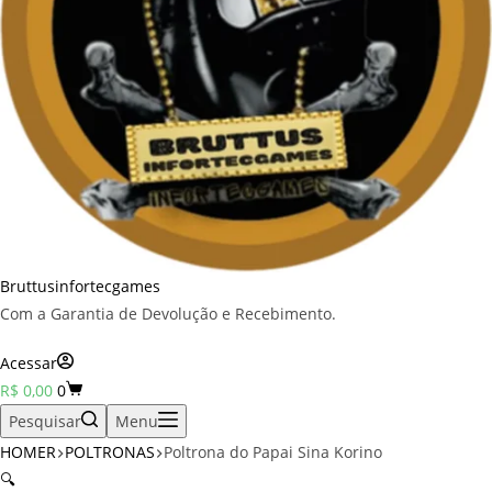
Bruttusinfortecgames
Com a Garantia de Devolução e Recebimento.
Acessar
Carrinho
R$
0,00
0
Pesquisar
Menu
HOMER
POLTRONAS
Poltrona do Papai Sina Korino
🔍