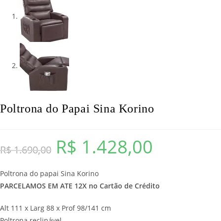
Poltrona do Papai Sina Korino
R$
1.428,00
O
O
R$
1.690,00
preço
preço
Poltrona do papai Sina Korino
original
atual
PARCELAMOS EM ATE 12X no Cartão de Crédito
era:
é:
R$ 1.690,00.
R$ 1.428,00.
Alt 111 x Larg 88 x Prof 98/141 cm
Poltrona reclinável