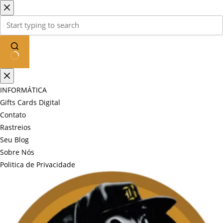
Pular
para
o
conteúdo
Sem
resultados
INFORMÁTICA
Gifts Cards Digital
Contato
Rastreios
Seu Blog
Sobre Nós
Politica de Privacidade