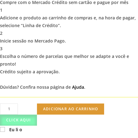
Compre com o Mercado Crédito sem cartão e pague por mês
1
Adicione o produto ao carrinho de compras e, na hora de pagar,
selecione “Linha de Crédito”.
2
Inicie sessão no Mercado Pago.
3
Escolha o número de parcelas que melhor se adapte a você e
pronto!
Crédito sujeito a aprovação.
Dúvidas? Confira nossa página de
Ajuda
.
Poltrona
ADICIONAR AO CARRINHO
do
CLICK AQUI
Papai
Eu li o
Sina
Korino