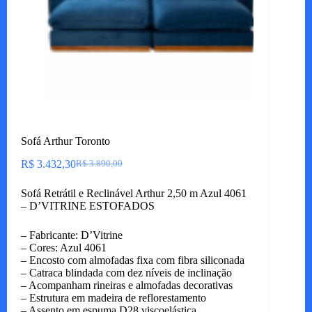
Sofá Arthur Toronto
R$
3.432,30
R$
3.890,00
O
O
preço
preço
Sofá Retrátil e Reclinável Arthur 2,50 m Azul 4061
original
atual
– D’VITRINE ESTOFADOS
era:
é:
R$ 3.890,00.
R$ 3.432,30.
– Fabricante: D’Vitrine
– Cores: Azul 4061
– Encosto com almofadas fixa com fibra siliconada
– Catraca blindada com dez níveis de inclinação
– Acompanham rineiras e almofadas decorativas
– Estrutura em madeira de reflorestamento
– Assento em espuma D28 viscoelástica