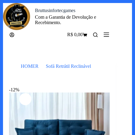
Pular
Bruttusinfortecgames
para
o
Com a Garantia de Devolução e
conteúdo
Recebimento.
R$
0,00
Carrinho
HOMER
Sofá Retrátil Reclinável
Sofá Arthur Toronto
-12%