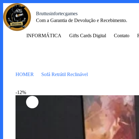
Pular
para
Bruttusinfortecgames
o
Com a Garantia de Devolução e Recebimento.
conteúdo
INFORMÁTICA
Gifts Cards Digital
Contato
HOMER
Sofá Retrátil Reclinável
Sofá Arthur Toronto
-12%