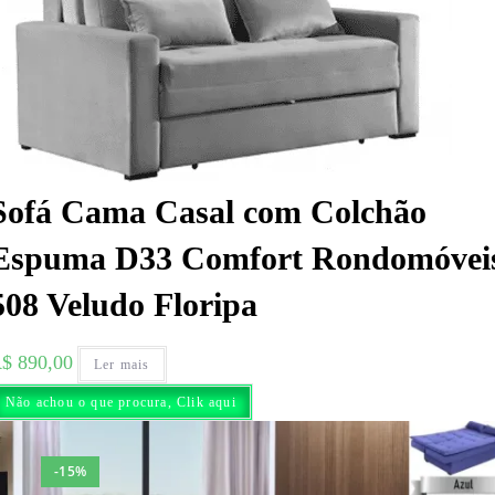
Sofá Cama Casal com Colchão
Espuma D33 Comfort Rondomóvei
508 Veludo Floripa
R$
890,00
Ler mais
Não achou o que procura, Clik aqui
-15%