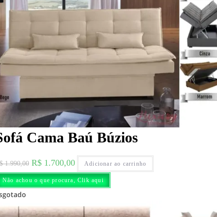
Sofá Cama Baú Búzios
O
O
R$
1.700,00
$
1.990,00
Adicionar ao carrinho
preço
preço
Não achou o que procura, Clik aqui
original
atual
sgotado
era:
é:
R$ 1.990,00.
R$ 1.700,00.