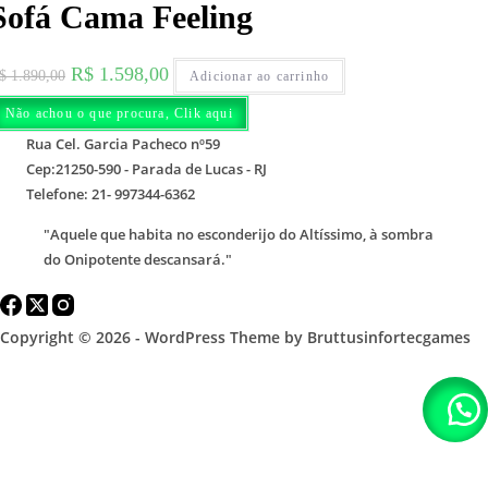
Sofá Cama Feeling
O
O
R$
1.598,00
$
1.890,00
Adicionar ao carrinho
preço
preço
Não achou o que procura, Clik aqui
original
atual
Rua Cel. Garcia Pacheco nº59
era:
é:
Cep:21250-590 - Parada de Lucas - RJ
R$ 1.890,00.
R$ 1.598,00.
Telefone: 21- 997344-6362
"Aquele que habita no esconderijo do Altíssimo, à sombra
do Onipotente descansará."
Copyright © 2026 - WordPress Theme by Bruttusinfortecgames