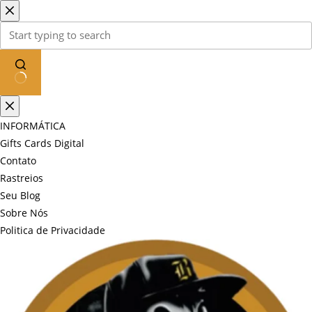
Pular
para
o
conteúdo
Sem
resultados
INFORMÁTICA
Gifts Cards Digital
Contato
Rastreios
Seu Blog
Sobre Nós
Politica de Privacidade