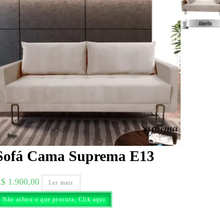
Sofá Cama Suprema E13
R$
1.900,00
Ler mais
Não achou o que procura, Clik aqui