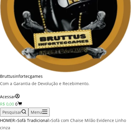
Bruttusinfortecgames
Com a Garantia de Devolução e Recebimento.
Acessar
Carrinho
R$
0,00
0
Pesquisar
Menu
HOMER
Sofá Tradicional
Sofá com Chaise Milão Evidence Linho
cinza