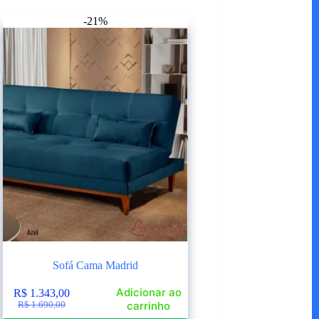
-21%
Sofá Cama Madrid
Adicionar ao
R$
1.343,00
O
O
carrinho
R$
1.690,00
preço
preço