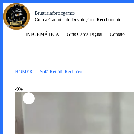
Pular
para
Bruttusinfortecgames
o
Com a Garantia de Devolução e Recebimento.
conteúdo
INFORMÁTICA
Gifts Cards Digital
Contato
HOMER
Sofá Retrátil Reclinável
Sofá Gran Paladium
-9%