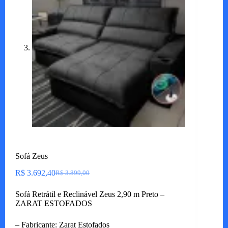
Sofá Zeus
R$
3.692,40
R$
3.899,00
O
O
preço
preço
Sofá Retrátil e Reclinável Zeus 2,90 m Preto –
original
atual
ZARAT ESTOFADOS
era:
é:
R$ 3.899,00.
R$ 3.692,40.
– Fabricante: Zarat Estofados