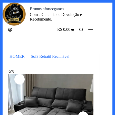
Pular
Bruttusinfortecgames
para
o
Com a Garantia de Devolução e
conteúdo
Recebimento.
R$
0,00
Carrinho
HOMER
Sofá Retrátil Reclinável
Sofá Zeus
-5%