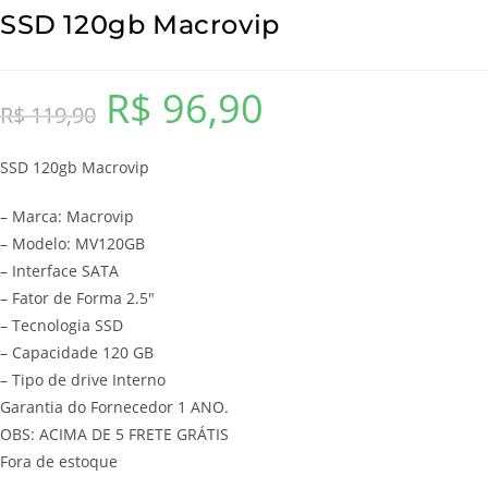
SSD 120gb Macrovip
R$
96,90
O
O
R$
119,90
preço
preço
SSD 120gb Macrovip
original
atual
era:
é:
– Marca: Macrovip
R$ 119,90.
R$ 96,90.
– Modelo: MV120GB
– Interface SATA
– Fator de Forma 2.5″
– Tecnologia SSD
– Capacidade 120 GB
– Tipo de drive Interno
Garantia do Fornecedor 1 ANO.
OBS: ACIMA DE 5 FRETE GRÁTIS
Fora de estoque