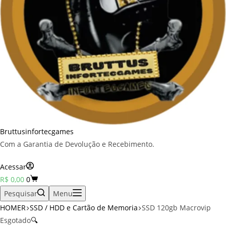
Bruttusinfortecgames
Com a Garantia de Devolução e Recebimento.
Acessar
Carrinho
R$
0,00
0
Pesquisar
Menu
HOMER
SSD / HDD e Cartão de Memoria
SSD 120gb Macrovip
Esgotado
🔍