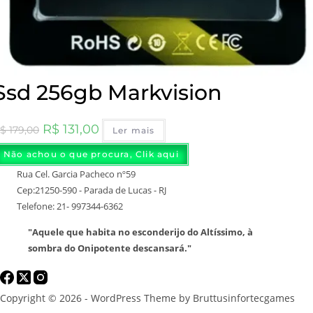
Ssd 256gb Markvision
O
O
R$
131,00
$
179,00
Ler mais
preço
preço
Não achou o que procura, Clik aqui
original
atual
Rua Cel. Garcia Pacheco nº59
era:
é:
Cep:21250-590 - Parada de Lucas - RJ
R$ 179,00.
R$ 131,00.
Telefone: 21- 997344-6362
"Aquele que habita no esconderijo do Altíssimo, à
sombra do Onipotente descansará."
Copyright © 2026 - WordPress Theme by Bruttusinfortecgames