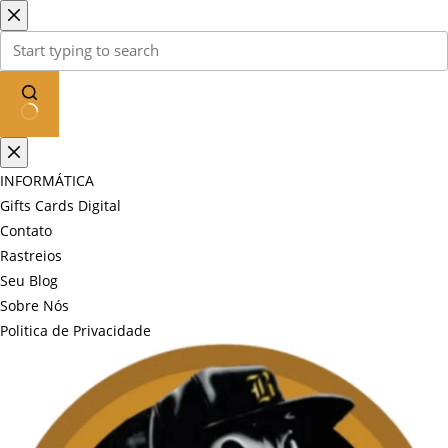
Pular
para
o
conteúdo
Sem
resultados
INFORMÁTICA
Gifts Cards Digital
Contato
Rastreios
Seu Blog
Sobre Nós
Politica de Privacidade